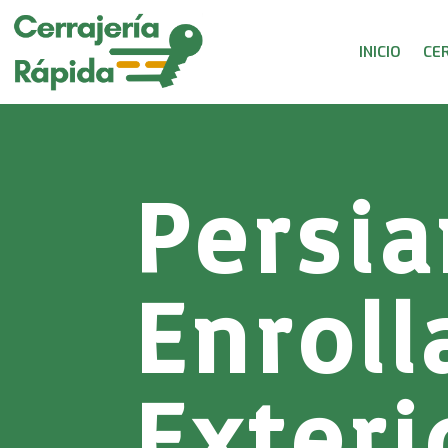
INICIO
CE
Persi
Enroll
Exteri