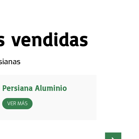
s vendidas
sianas
Persiana Aluminio
Persia
VER MÁS
VER MÁ