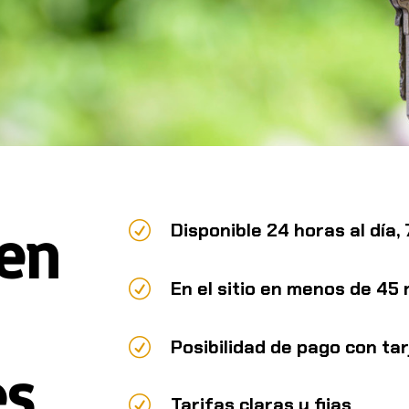
 en
R
Disponible 24 horas al día,
R
En el sitio en menos de 45
R
Posibilidad de pago con tar
es
R
Tarifas claras y fijas